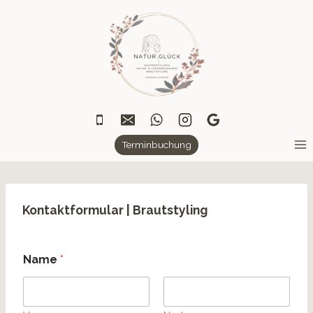
Zum
Inhalt
springen
Terminbuchung
Kontaktformular | Brautstyling
Name
*