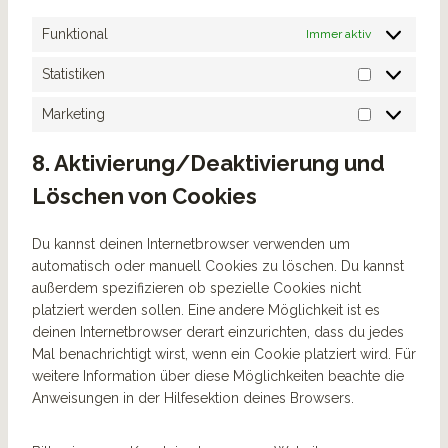
t
n
e
n
p
s
s
Funktional
Immer aktiv
-
z
s
t
a
i
Statistiken
n
S
g
a
t
Marketing
e
M
l
a
s
a
y
t
8. Aktivierung/Deaktivierung und
r
t
i
k
Löschen von Cookies
i
s
e
c
t
t
s
i
Du kannst deinen Internetbrowser verwenden um
i
k
automatisch oder manuell Cookies zu löschen. Du kannst
n
e
außerdem spezifizieren ob spezielle Cookies nicht
g
n
platziert werden sollen. Eine andere Möglichkeit ist es
deinen Internetbrowser derart einzurichten, dass du jedes
Mal benachrichtigt wirst, wenn ein Cookie platziert wird. Für
weitere Information über diese Möglichkeiten beachte die
Anweisungen in der Hilfesektion deines Browsers.