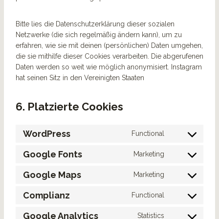
Bitte lies die Datenschutzerklärung dieser sozialen
Netzwerke (die sich regelmäßig ändern kann), um zu
erfahren, wie sie mit deinen (persönlichen) Daten umgehen,
die sie mithilfe dieser Cookies verarbeiten. Die abgerufenen
Daten werden so weit wie möglich anonymisiert. Instagram
hat seinen Sitz in den Vereinigten Staaten
6. Platzierte Cookies
WordPress
Functional
C
o
Google Fonts
Marketing
C
n
o
s
Google Maps
Marketing
C
n
e
o
s
n
Complianz
Functional
C
n
e
t
o
s
n
t
Google Analytics
Statistics