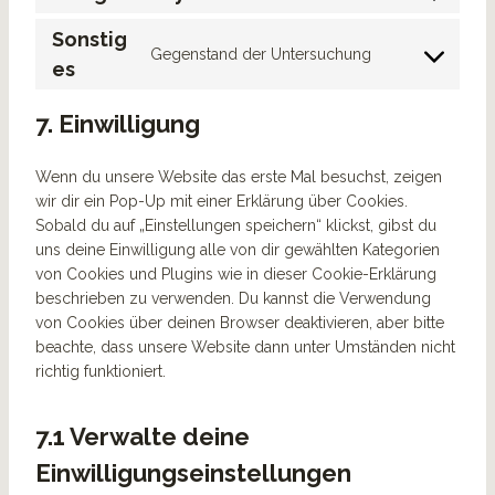
C
n
e
t
o
o
s
n
t
Sonstig
s
n
Gegenstand der Untersuchung
e
t
o
e
C
es
s
n
t
s
r
o
e
t
o
e
v
n
7. Einwilligung
n
t
s
r
i
s
t
o
e
v
c
e
t
s
Wenn du unsere Website das erste Mal besuchst, zeigen
r
i
e
n
o
e
wir dir ein Pop-Up mit einer Erklärung über Cookies.
v
c
w
t
s
r
Sobald du auf „Einstellungen speichern“ klickst, gibst du
i
e
o
t
e
v
uns deine Einwilligung alle von dir gewählten Kategorien
c
g
r
o
r
i
von Cookies und Plugins wie in dieser Cookie-Erklärung
e
o
d
s
v
c
beschrieben zu verwenden. Du kannst die Verwendung
g
o
p
e
i
e
von Cookies über deinen Browser deaktivieren, aber bitte
o
g
r
r
c
c
beachte, dass unsere Website dann unter Umständen nicht
o
l
e
v
e
o
richtig funktioniert.
g
e
s
i
g
m
l
-
s
c
o
p
e
f
e
7.1 Verwalte deine
o
l
-
o
s
g
Einwilligungseinstellungen
i
m
n
o
l
a
a